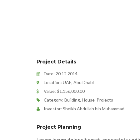
Project Details
Date: 20.12.2014
Location: UAE, Abu Dhabi
Value: $1,156,000.00
Category: Building, House, Projects
Investor: Sheikh Abdullah bin Muhammad
Project Planning
Lorem ipsum dolor sit amet, consectetur adipi