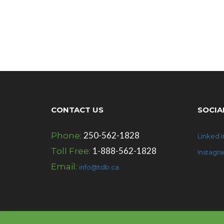
CONTACT US
SOCIA
250-562-1828
Phone:
Linked I
1-888-562-1828
Toll Free:
Instagr
Email:
info@tdb.ca