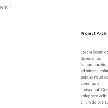
erit in
Project Archi
Lorem ipsum dol
do eiusmod
tempor incididu
ad minim venia
quis nostrud exe
commodo
consequat. Duis
voluptate velit
cillum dolore eu