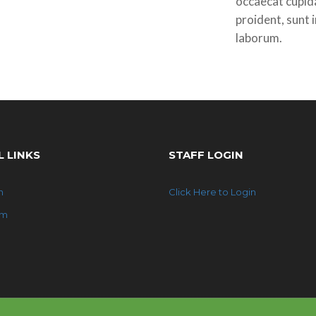
occaecat cupid
proident, sunt i
laborum.
L LINKS
STAFF LOGIN
n
Click Here to Login
am