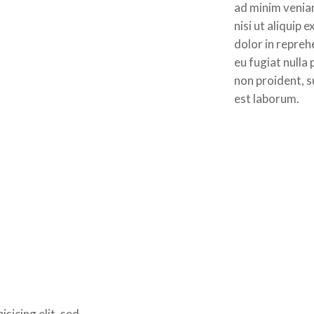
ad minim veniam
nisi ut aliquip
dolor in repreh
eu fugiat nulla
non proident, su
est laborum.
sicing elit, sed