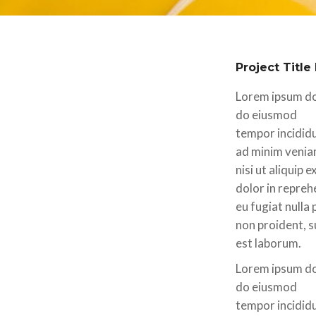
Project Title
Lorem ipsum dol
do eiusmod
tempor incididu
ad minim veniam
nisi ut aliquip
dolor in repreh
eu fugiat nulla
non proident, su
est laborum.
Lorem ipsum dol
do eiusmod
tempor incididu