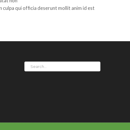
atat non
n culpa qui officia deserunt mollit anim id est